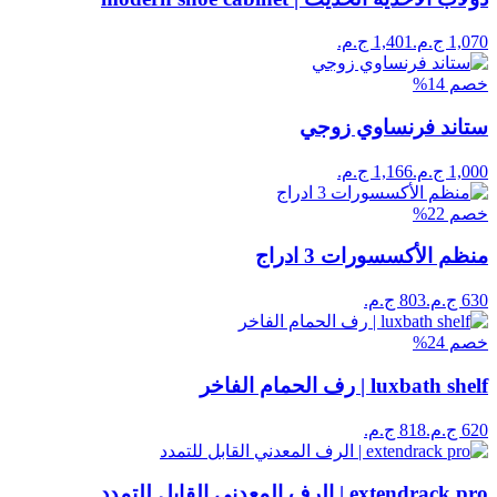
خصم
14
%
ستاند فرنساوي زوجي
خصم
22
%
منظم الأكسسورات 3 ادراج
خصم
24
%
luxbath shelf | رف الحمام الفاخر
extendrack pro | الرف المعدني القابل للتمدد