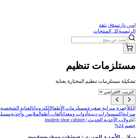
اوبن دار
تسوّق بثقة
الرئيسية
كل المنتجات
مستلزمات تنظيم
تشكيلة
مستلزمات تنظيم
المختارة بعناية
الكل
أجهزة منزلية صغيرة
مستلزمات الأطفال
إلكترونيات
العناية الشخصية
أ
منزلية
اكسسوارات دينية
أدوات ومعدات
ألعاب أطفال
ملابس وأحذية
مستلز
خصم
24
%
دولاب الأحذية الحديث | modern shoe cabinet