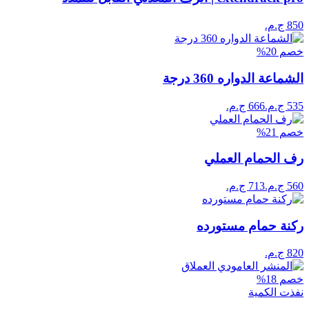
خصم
20
%
الشماعة الدواره 360 درجة
خصم
21
%
رف الحمام العملي
ركنة حمام مستورده
خصم
18
%
نفذت الكمية