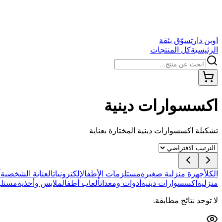
اوبن دار
تسوّق بثقة
الرئيسية
كل المنتجات
اكسسوارات دينية
تشكيلة
اكسسوارات دينية
المختارة بعناية
الكل
أجهزة منزلية صغيرة
مستلزمات الأطفال
إلكترونيات
العناية الشخصية
أ
منزلية
اكسسوارات دينية
أدوات ومعدات
ألعاب أطفال
ملابس وأحذية
مستلز
لا توجد نتائج مطابقة.