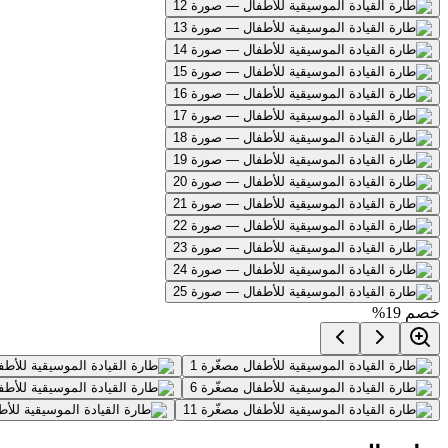
خصم
19
%