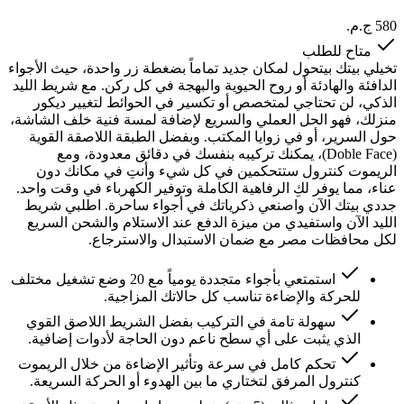
متاح للطلب
تخيلي بيتك بيتحول لمكان جديد تماماً بضغطة زر واحدة، حيث الأجواء
الدافئة والهادئة أو روح الحيوية والبهجة في كل ركن. مع شريط الليد
الذكي، لن تحتاجي لمتخصص أو تكسير في الحوائط لتغيير ديكور
منزلك، فهو الحل العملي والسريع لإضافة لمسة فنية خلف الشاشة،
حول السرير، أو في زوايا المكتب. وبفضل الطبقة اللاصقة القوية
(Doble Face)، يمكنك تركيبه بنفسك في دقائق معدودة، ومع
الريموت كنترول ستتحكمين في كل شيء وأنتِ في مكانك دون
عناء، مما يوفر لكِ الرفاهية الكاملة وتوفير الكهرباء في وقت واحد.
جددي بيتك الآن واصنعي ذكرياتك في أجواء ساحرة. اطلبي شريط
الليد الآن واستفيدي من ميزة الدفع عند الاستلام والشحن السريع
لكل محافظات مصر مع ضمان الاستبدال والاسترجاع.
استمتعي بأجواء متجددة يومياً مع 20 وضع تشغيل مختلف
للحركة والإضاءة تناسب كل حالاتك المزاجية.
سهولة تامة في التركيب بفضل الشريط اللاصق القوي
الذي يثبت على أي سطح ناعم دون الحاجة لأدوات إضافية.
تحكم كامل في سرعة وتأثير الإضاءة من خلال الريموت
كنترول المرفق لتختاري ما بين الهدوء أو الحركة السريعة.