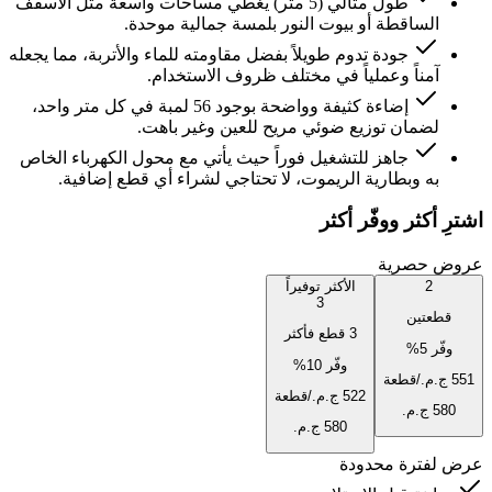
طول مثالي (5 متر) يغطي مساحات واسعة مثل الأسقف
الساقطة أو بيوت النور بلمسة جمالية موحدة.
جودة تدوم طويلاً بفضل مقاومته للماء والأتربة، مما يجعله
آمناً وعملياً في مختلف ظروف الاستخدام.
إضاءة كثيفة وواضحة بوجود 56 لمبة في كل متر واحد،
لضمان توزيع ضوئي مريح للعين وغير باهت.
جاهز للتشغيل فوراً حيث يأتي مع محول الكهرباء الخاص
به وبطارية الريموت، لا تحتاجي لشراء أي قطع إضافية.
اشترِ أكثر ووفّر أكثر
عروض حصرية
2
الأكثر توفيراً
3
قطعتين
3 قطع فأكثر
وفّر
5
%
وفّر
10
%
/قطعة
/قطعة
عرض لفترة محدودة