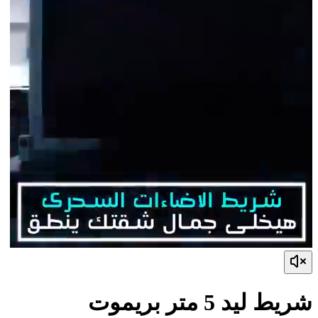
شريط ليد 5 متر بريموت