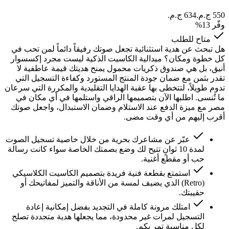
وفّر
13
%
متاح للطلب
هل تبحث عن هدية استثنائية تجعل صوتك رفيقاً دائماً لمن تحب في
كل خطوة ومكان؟ ميدالية الكاسيت الذكية ليست مجرد إكسسوار
أنيق، بل هي صندوق ذكريات محمول يمنح هديتك قيمة عاطفية لا
تقدر بثمن مع ضمان جودة المنتج المستورد وكفاءة التسجيل التي
تدوم طويلاً، لتتخطى بها عقبة الهدايا التقليدية والمكررة التي سرعان
ما تُنسى. اطلبها الآن بتصميمها الراقي واستلمها في أي مكان في
مصر مع ميزة الدفع عند الاستلام وضمان الاستبدال، واجعل صوتك
أقرب إليهم من أي وقت مضى.
عبّر عن مشاعرك بحرية من خلال خاصية تسجيل الصوت
لمدة 10 ثوانٍ تتيح لك وضع بصمتك الخاصة سواء كانت رسالة
حب أو مقطع أغنية.
استمتع بقطعة فنية فريدة بتصميم الكاسيت الكلاسيكي
(Retro) الذي يضيف لمسة من الأناقة والتميز لمفاتيحك أو
حقيبتك.
امتلك مرونة كاملة في التجديد بفضل إمكانية إعادة
التسجيل لمرات غير محدودة، مما يجعلها هدية متجددة تصلح
لكل مناسبة تمر بكم.