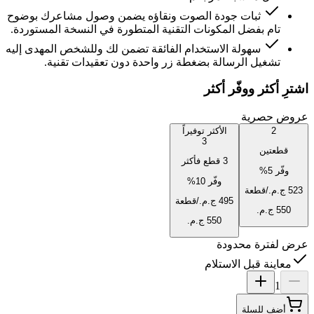
ثبات جودة الصوت ونقاؤه يضمن وصول مشاعرك بوضوح
تام بفضل المكونات التقنية المتطورة في النسخة المستوردة.
سهولة الاستخدام الفائقة تضمن لك وللشخص المهدى إليه
تشغيل الرسالة بضغطة زر واحدة دون تعقيدات تقنية.
اشترِ أكثر ووفّر أكثر
عروض حصرية
2
الأكثر توفيراً
3
قطعتين
3 قطع فأكثر
وفّر
5
%
وفّر
10
%
/قطعة
/قطعة
عرض لفترة محدودة
معاينة قبل الاستلام
1
أضف للسلة