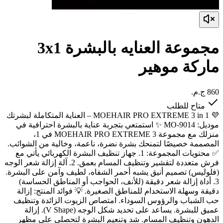
مجموعة العنايه بالبشرة 3x1
ماركة موهير
متاح للطلب
💜 MOEHAIR PRO EXTREME 3 in 1 – العناية المتكاملة لبشرتك
موديل: MO-9014 ✨ استمتعي بتجربة عناية بالبشرة احترافية في
منزلك مع مجموعة MOEHAIR PRO EXTREME 3 في 1،
المصممة خصيصًا لتمنحك بشرة نضرة، ناعمة، وخالية من الشوائب.
✅ محتويات المجموعة: 1. جهاز تنظيف البشرة الكهربائي يأتي مع
فرش متعددة لتقشير وتنظيف المسام بعمق. 2. آلة إزالة شعر الوجه
(فلوليس) تصميم أنيق يشبه أحمر الشفاه، لطيف وآمن على البشرة.
3. أداة إزالة شعر دقيقة (للأنف، الحواجب أو المناطق الحساسة)
دقيقة وسهلة الاستخدام للمناطق الصغيرة. 💡 فوائد المنتج: إزالة
حب الشباب والرؤوس السوداء. امتصاص الزيوت الزائدة وتنظيف
عميق للبشرة. يساعد على تحديد شكل الوجه (V Shape). إزالة
الدهون وتنظيف المسام. شد وتنعيم البشرة لتحصلي على مظهر