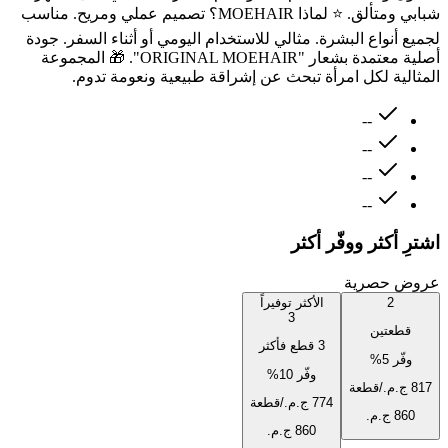
شبابي ومتألق. ⭐ لماذا MOEHAIR؟ تصميم عملي ومريح. مناسب
لجميع أنواع البشرة. مثالي للاستخدام اليومي أو أثناء السفر. جودة
أصلية معتمدة بشعار "ORIGINAL MOEHAIR". 🎁 المجموعة
المثالية لكل امرأة تبحث عن إشراقة طبيعية ونعومة تدوم.
--
--
--
--
اشترِ أكثر ووفّر أكثر
عروض حصرية
2
الأكثر توفيراً
3
قطعتين
3 قطع فأكثر
وفّر
5
%
وفّر
10
%
/قطعة
/قطعة