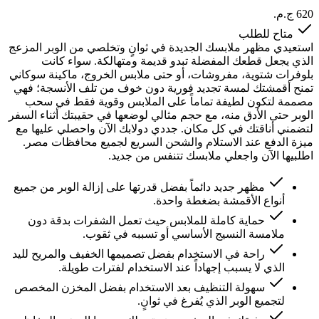
متاح للطلب
استعيدي مظهر ملابسك الجديدة في ثوانٍ وتخلصي من الوبر المزعج
الذي يجعل قطعك المفضلة تبدو قديمة ومتهالكة. سواء كانت
بلوفرات شتوية، مفروشات، أو حتى ملابس الخروج، ماكينة سوكاني
تمنح أقمشتك لمسة تجديد فورية دون خوف من تلف الأنسجة؛ فهي
مصممة لتكون لطيفة تماماً على الملابس وقوية فقط في سحب
الوبر حتى الأدق منه، مع حجم مثالي لوضعها في حقيبتك أثناء السفر
لتضمني أناقتك في كل مكان. جددي دولابك الآن واحصلي عليها مع
ميزة الدفع عند الاستلام والشحن السريع لجميع محافظات مصر.
اطلبيها الآن واجعلي ملابسك تتنفس من جديد.
مظهر جديد دائماً بفضل قدرتها على إزالة الوبر من جميع
أنواع الأقمشة بضغطة واحدة.
حماية كاملة للملابس حيث تعمل الشفرات بدقة دون
ملامسة النسيج الأساسي أو تسببه في ثقوب.
راحة في الاستخدام بفضل تصميمها الخفيف والمريح لليد
الذي لا يسبب إجهاداً عند الاستخدام لفترات طويلة.
سهولة التنظيف بعد الاستخدام بفضل المخزن المخصص
لتجميع الوبر الذي يُفرغ في ثوانٍ.