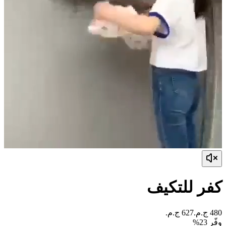
كفر للتكيف
وفّر
23
%