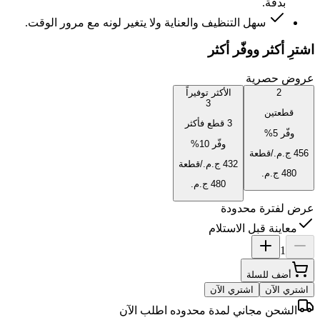
بدقة.
سهل التنظيف والعناية ولا يتغير لونه مع مرور الوقت.
اشترِ أكثر ووفّر أكثر
عروض حصرية
2
الأكثر توفيراً
3
قطعتين
3 قطع فأكثر
وفّر
5
%
وفّر
10
%
/قطعة
/قطعة
عرض لفترة محدودة
معاينة قبل الاستلام
1
أضف للسلة
اشتري الآن
اشتري الآن
الشحن مجاني لمدة محدوده اطلب الآن