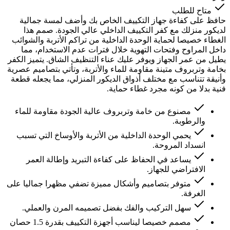
متاح للطلب
حافظ على كفاءة جهاز التكييف الخاص بك وأضف لمسة جمالية
لديكور منزلك مع كفر التكييف الداخلي عالي الجودة. صمم هذا
الغطاء خصيصا لحماية الوحدة الداخلية من تراكم الأتربة والشوائب
داخل المراوح وفتحات التهوية خلال فترات عدم الاستخدام، مما
يطيل من عمر الجهاز ويوفر عليك عناء التنظيف الشاق. يتميز الكفر
بخامة وتربروف متينة مقاومة للماء والأتربة، وتأتي بتصاميم عصرية
وأنيقة تتناسب مع مختلف أذواق الديكور المنزلي، مما يجعله قطعة
فنية بدلا من كونه مجرد غطاء حماية.
مصنوع من خامة وتربروف عالية الجودة مقاومة للماء
والرطوبة.
يحمي الوحدة الداخلية من الأتربة والأوساخ التي تسبب
انسداد المروحة.
يساعد في الحفاظ على كفاءة التبريد وإطالة العمر
الافتراضي للجهاز.
متوفر بتصاميم وأشكال مميزة تضفي مظهرا جماليا على
الغرفة.
سهل التركيب والفك بفضل تصميمه المرن والعملي.
مصمم خصيصا ليناسب أجهزة التكييف بقدرة 1.5 حصان