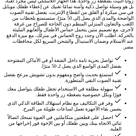
زوايا البيت بضغطة زر واحدة. هذا الجهاز اللاسلكي ليس مجرد لعبة،
بل هو وسيلة تواصل ذكية وآمنة تمامًا تغنيك عن إعطاء طفلك موبايل
في سن مبكرة أو القلق من انقطاع الإنترنت. بفضل تقنية الصوت
الواضحة والمدى الذي يصل إلى 50 مترًا، ستستمتع بلحظات من
اللعب والتعاون المنزلي المنظم دون الحاجة للصراخ من غرفة
لأخرى، مع تصميم متين يتحمل حماس الأطفال وألعابهم المليئة
بالحركة. اطلب الآن وجدد روح الحماس في منزلك، مع ميزة الدفع
عند الاستلام وضمان الاستبدال والشحن السريع لكل محافظات
مصر.
تواصل بحرية تامة داخل الشقة أو في الأماكن المفتوحة
بفضل المدى الواسع الذي يصل لـ 50 مترًا.
استمتع بحديث واضح ومفهوم بدون تشويش مزعج بفضل
تقنية الصوت النقي المتطورة.
سهولة مطلقة في الاستخدام تجعل طفلك يتواصل معك
فورًا وبكل خصوصية بضغطة زر واحدة فقط.
وفر في التكاليف مع نظام استهلاك الطاقة الذكي الذي
يضمن بقاء الأجهزة تعمل لساعات طويلة من المرح.
احصل على قطعتين متكاملتين في العبوة تمنحك اتصالاً
ثنائي الاتجاه بينك وبين طفلك أو بين الإخوة فور إخراجها من
العلبة.