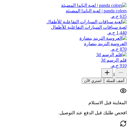
panda colors | لعبة الباندا المضيئة
لعبة سباقات السيارات التفاعلية للأطفال
العروسة التريند بنضارة
قلم الرسم 3d
1
أضف للسلة
اشتري الآن
المعاينة قبل الاستلام
افحص طلبك قبل الدفع عند التوصيل.