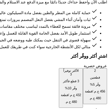
اطلب الآن واحفظ حذاءك جديدًا دائمًا مع ميزة الدفع عند الاستلام 
حماية كاملة من المطر والطين بفضل مادة السيليكون عالية ا
ثبات وأمان أثناء المشي بفضل النعل المصمم ببروزات تمنع ال
مرونة فائقة تسمح للغطاء بالتمدد ليناسب مختلف مقاسات 
استثمار طويل الأمد بفضل الخامة القوية القابلة للغسل وإعا
سهولة قصوى في التنقل حيث يمكنك طيه ووضعه في الجيب 
مثالي لكل الأنشطة الخارجية سواء كنت في طريقك للعمل، 
اشترِ أكثر ووفّر أكثر
عروض حصرية
2
الأكثر توفيراً
3
قطعتين
3 قطع فأكثر
وفّر
5
%
وفّر
10
%
/قطعة
/قطعة