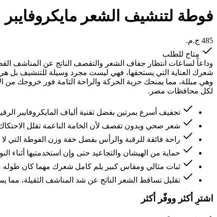
فوطة لتنشيف الشعر مايكروفايبر
متاح للطلب
وداعاً لساعات انتظار جفاف الشعر والتقصف الناتج عن المناشف القطني
شعرك العناية التي يستحقها، فهي ليست مجرد وسيلة للتنشيف بل هي
وهي مبللة، مما يمنحك حرية الحركة والراحة التامة فور خروجك من ا
لكل محافظات مصر.
تجفيف أسرع بمرتين بفضل تقنية ألياف المايكروفايبر الرقي
شعر صحي وبدون تقصف لأن الخامة الناعمة تقلل الاحتكا
راحة فائقة للرقبة والرأس بفضل خفة وزن الفوطة التي لا ت
حماية من الهيشان والتجاعيد حتى وإن استخدمتيها أثناء ال
ثبات مثالي ومقاس كبير يلم كامل شعرك مهما كان طوله مع ز
تقليل تساقط الشعر الناتج عن شد المناشف الثقيلة، مما
اشترِ أكثر ووفّر أكثر