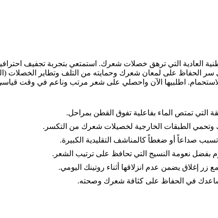
ة العادية التي ترهق خصلات شعرك. استمتعي بتجربة تجفيف احترافية في
 سر الحفاظ على لمعان شعرك وحمايته من التلف وتطاير الخصلات (ا
لاستحمام. اطلبيها الآن واحصلي على شعر مرتب وناعم في وقت قياسي،
قة التي تمتص الماء بفاعلية تفوق القطن بمراحل.
ك وتحمي الطبقات الخارجية لخصيلات شعرك من التكسر.
سبب صداعاً أو ضغطاً كالمناشف التقليدية الكبيرة.
نوم بفضل نعومة النسيج التي تحافظ على ترتيب الشعر.
ر إغلاق يضمن عدم انزلاقها أثناء روتينك اليومي.
 يساعدك في الحفاظ على كثافة شعرك وصحته.